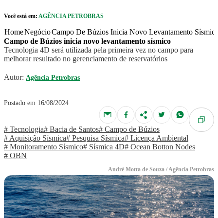
Pular para o Conteúdo principal
Você está em:
AGÊNCIA PETROBRAS
r caixa de cookies
Home
Negócio
Campo De Búzios Inicia Novo Levantamento Sísmic
Campo de Búzios inicia novo levantamento sísmico
Tecnologia 4D será utilizada pela primeira vez no campo para
melhorar resultado no gerenciamento de reservatórios
Autor:
Agência Petrobras
Postado em 16/08/2024
# Tecnologia
# Bacia de Santos
# Campo de Búzios
# Aquisição Sísmica
# Pesquisa Sísmica
# Licença Ambiental
# Monitoramento Sísmico
# Sísmica 4D
# Ocean Botton Nodes
# OBN
André Motta de Souza / Agência Petrobras