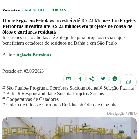
Pular para o Conteúdo principal
Você está em:
AGÊNCIA PETROBRAS
r caixa de cookies
Home
Regionais
Petrobras Investirá Até R$ 23 Milhões Em Projetos
Petrobras investirá até R$ 23 milhões em projetos de coleta de
óleos e gorduras residuais
Inscrições estão abertas até 3 de julho para projetos sociais que
beneficiam catadores de resíduos na Bahia e em São Paulo
Autor:
Agência Petrobras
Postado em 03/06/2026
# São Paulo
# Programa Petrobras Socioambiental
# Seleção Pública
# Bahia
# Responsabilidade Social
# Projetos Sociais
# Cooperativas de Catadores
# Coleta de Óleos e Gorduras Residuais
# Óleo de Cozinha
Divulgação / PBIO