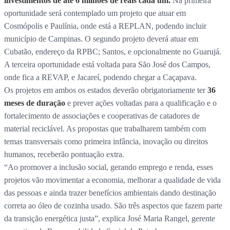
investimentos de até 6 milhões de reais cada um.
Na primeira
oportunidade será contemplado um projeto que atuar em
Cosmópolis e Paulínia, onde está a REPLAN, podendo incluir
município de Campinas. O segundo projeto deverá atuar em
Cubatão, endereço da RPBC; Santos, e opcionalmente no Guarujá.
A terceira oportunidade está voltada para São José dos Campos,
onde fica a REVAP, e Jacareí, podendo chegar a Caçapava.
Os projetos em ambos os estados deverão obrigatoriamente ter
36
meses de duração
e prever ações voltadas para a qualificação e o
fortalecimento de associações e cooperativas de catadores de
material reciclável. As propostas que trabalharem também com
temas transversais como primeira infância, inovação ou direitos
humanos, receberão pontuação extra.
“Ao promover a inclusão social, gerando emprego e renda, esses
projetos vão movimentar a economia, melhorar a qualidade de vida
das pessoas e ainda trazer benefícios ambientais dando destinação
correta ao óleo de cozinha usado. São três aspectos que fazem parte
da transição energética justa”, explica José Maria Rangel, gerente