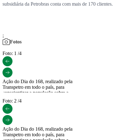
subsidiária da Petrobras conta com mais de 170 clientes.
;
Fotos
Foto: 1 /4
Ação do Dia do 168, realizado pela
Transpetro em todo o país, para
conscientizar a população sobre a
segurança nas faixas de dutos
Foto: 2 /4
15/08/2025
Por: Divulgação Transpetro
Baixar
O uso deste material é autorizado apenas
Ação do Dia do 168, realizado pela
para fins editoriais.
Transpetro em todo o país, para