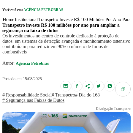
Pular para o Conteúdo principal
Você está em:
AGÊNCIA PETROBRAS
r caixa de cookies
Home
Institucional
Transpetro Investe R$ 100 Milhões Por Ano Para
Transpetro investe R$ 100 milhões por ano para ampliar a
segurança na faixa de dutos
Os investimentos no centro de controle dedicado à proteção de
dutos, em sistemas de detecção avançada e monitoramento ostensivo
contribuíram para reduzir em 90% o número de furtos de
combustíveis
Autor:
Agência Petrobras
Postado em 15/08/2025
# Responsabilidade Social
# Transpetro
# Dia do 168
# Segurança nas Faixas de Dutos
Divulgação Transpetro