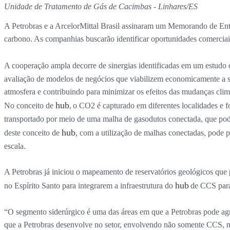
Unidade de Tratamento de Gás de Cacimbas - Linhares/ES
A Petrobras e a ArcelorMittal Brasil assinaram um Memorando de Ent
carbono. As companhias buscarão identificar oportunidades comerciais 
A cooperação ampla decorre de sinergias identificadas em um estudo
avaliação de modelos de negócios que viabilizem economicamente a su
atmosfera e contribuindo para minimizar os efeitos das mudanças cli
hub
No conceito de
, o CO2 é capturado em diferentes localidades e fo
transportado por meio de uma malha de gasodutos conectada, que po
hub
deste conceito de
, com a utilização de malhas conectadas, pode 
escala.
A Petrobras já iniciou o mapeamento de reservatórios geológicos qu
hub
no Espírito Santo para integrarem a infraestrutura do
de CCS para
“O segmento siderúrgico é uma das áreas em que a Petrobras pode agr
que a Petrobras desenvolve no setor, envolvendo não somente CCS, m