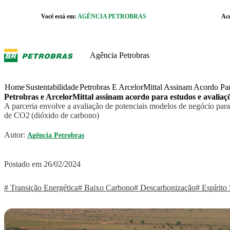
Pular para o Conteúdo principal
Você está em:
AGÊNCIA PETROBRAS
Ac
r caixa de cookies
Agência Petrobras
Home
Sustentabilidade
Petrobras E ArcelorMittal Assinam Acordo P
Petrobras e ArcelorMittal assinam acordo para estudos e avaliaç
A parceria envolve a avaliação de potenciais modelos de negócio par
de CO2 (dióxido de carbono)
Autor:
Agência Petrobras
Postado em 26/02/2024
# Transição Energética
# Baixo Carbono
# Descarbonização
# Espírito