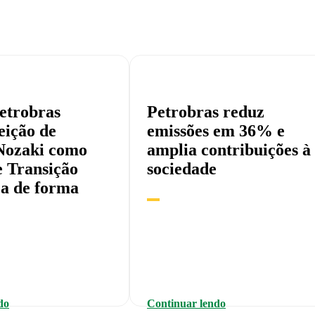
etrobras
Petrobras reduz
eição de
emissões em 36% e
Nozaki como
amplia contribuições à
e Transição
sociedade
ca de forma
do
Continuar lendo