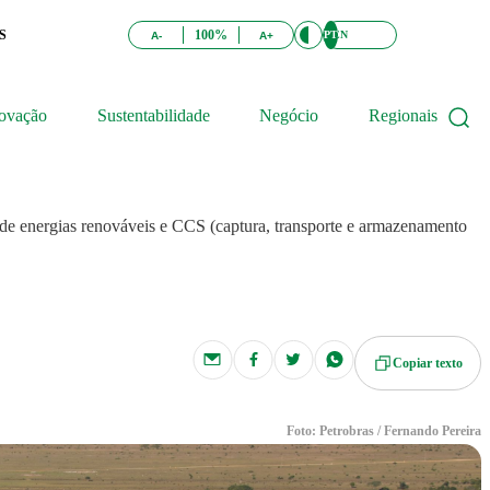
S
100%
PT
EN
A-
A+
ovação
Sustentabilidade
Negócio
Regionais
 de energias renováveis e CCS (captura, transporte e armazenamento
Copiar texto
Foto: Petrobras / Fernando Pereira