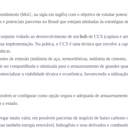
endimento (MoU, na sigla em inglês) com o objetivo de estudar poten
e potenciais parcerias no Brasil que estejam alinhadas às estratégias 
hub
 conjunto voltado ao desenvolvimento de um
de CCS (captura e ar
a implementação. Na prática, o CCS é uma técnica que envolve a captu
máticas.
ntes de emissão (indústria de aço, termoelétricas, indústria de cimento,
de ser compartilhada e otimizada para o armazenamento de grandes qua
potencializar a viabilidade técnica e econômica, favorecendo a utiliz
e podem se configurar como opção segura e adequada de armazenamento
 o estado.
egar muito valor, em possíveis parcerias de negócio de baixo carbono 
as também energia renovável, hidrogênio e seus derivados e combustív