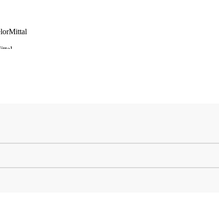
lorMittal
ttal
torizado apenas