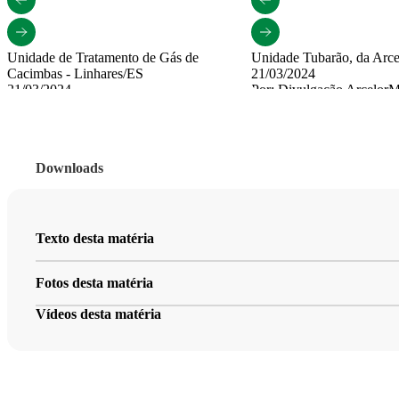
Unidade de Tratamento de Gás de
Unidade Tubarão, da Arce
Cacimbas - Linhares/ES
21/03/2024
21/03/2024
Por: Divulgação ArcelorMi
Por: Petrobras / Fernando Pereira
Baixar
Baixar
O uso deste material é au
O uso deste material é autorizado apenas
para fins editoriais.
Downloads
para fins editoriais.
Texto desta matéria
Fotos desta matéria
Vídeos desta matéria