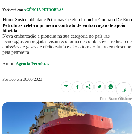
Pular para o Conteúdo principal
Você está em:
AGÊNCIA PETROBRAS
r caixa de cookies
Home
Sustentabilidade
Petrobras Celebra Primeiro Contrato De Emb
Petrobras celebra primeiro contrato de embarcação de apoio
híbrida
Nova embarcação é pioneira na sua categoria no país. As
tecnologias empregadas visam economia de combustível, redução de
emissões de gases de efeito estufa e dão o tom do futuro em desenho
pela petroleira
Autor:
Agência Petrobras
Postado em 30/06/2023
Foto: Bram Offshore