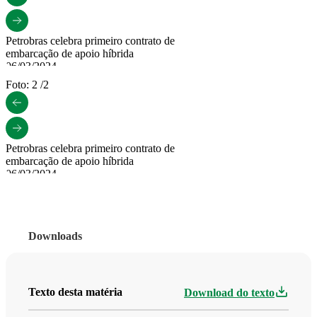
Petrobras celebra primeiro contrato de
embarcação de apoio híbrida
06/03/2024
Por: Bram Offshore
Foto: 2 /2
Baixar
O uso deste material é autorizado apenas
para fins editoriais.
Petrobras celebra primeiro contrato de
embarcação de apoio híbrida
06/03/2024
Por: Bram Offshore
Baixar
O uso deste material é autorizado apenas
Downloads
para fins editoriais.
Texto desta matéria
Download do texto