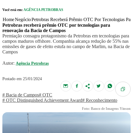
Pular para o Conteúdo principal
Você está em:
AGÊNCIA PETROBRAS
r caixa de cookies
Home
Negócio
Petrobras Receberá Prêmio OTC Por Tecnologias P
Petrobras receberá prêmio OTC por tecnologias para
renovação da Bacia de Campos
Premiação consagra protagonismo da Petrobras em tecnologias para
campos maduros offshore. Companhia alcança redução de 55% nas
emissões de gases de efeito estufa no campo de Marlim, na Bacia de
Campos
Autor:
Agência Petrobras
Postado em 25/01/2024
# Bacia de Campos
# OTC
# OTC Distinguished Achievement Award
# Reconhecimento
Foto: Banco de Imagens Yinson