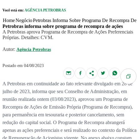
Pular para o Conteúdo principal
Você está em:
AGÊNCIA PETROBRAS
r caixa de cookies
Home
Negócio
Petrobras Informa Sobre Programa De Recompra De 
Petrobras informa sobre programa de recompra de ações
A Petrobras aprova Programa de Recompra de Ações Preferenciais
Próprias. Detalhes: CVM.
Autor:
Agência Petrobras
Postado em 04/08/2023
A Petrobras em continuidade ao fato relevante divulgado em 28 de
julho de 2023, informa que seu Conselho de Administração, em
reunião realizada ontem (03/08/2023), aprovou um Programa de
Recompra de Ações de Emissão Própria (Programa de Recompra),
para permanência em tesouraria e posterior cancelamento, sem
redução do capital social. O Programa de Recompra abrangerá
apenas as ações preferenciais e será realizado no contexto da Política
de Remuneração de Acionistas vigente. No anexo abaixo constam