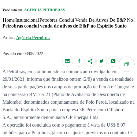
Pular para o Conteúdo principal
Você está em:
AGÊNCIA PETROBRAS
r caixa de cookies
Home
Institucional
Petrobras Conclui Venda De Ativos De E&P No Es
Petrobras conclui venda de ativos de E&P no Espírito Santo
Autor:
Agência Petrobras
Postado em 03/08/2022
A Petrobras, em continuidade ao comunicado divulgado em
29/01/2021, informa que finalizou ontem (2/8) a venda da totalidade
de suas participações nos campos de produção de Peroá e Cangoá, e
na concessão BM-ES-21 (Plano de Avaliação de Descoberta de
Malombe) denominados conjuntamente de Polo Peroá, localizado na
Bacia do Espírito Santo para a empresa 3R Petroleum Offshore
S.A., anteriormente denominada OP Energia Ltda.
A operação foi concluída com o pagamento à vista de US$ 8,07
milhões para a Petrobras, já com os ajustes previstos no contrato. O