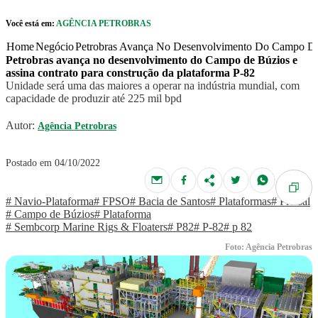
Pular para o Conteúdo principal
Você está em:
AGÊNCIA PETROBRAS
r caixa de cookies
Home
Negócio
Petrobras Avança No Desenvolvimento Do Campo De 
Petrobras avança no desenvolvimento do Campo de Búzios e
assina contrato para construção da plataforma P-82
Unidade será uma das maiores a operar na indústria mundial, com
capacidade de produzir até 225 mil bpd
Autor:
Agência Petrobras
Postado em 04/10/2022
# Navio-Plataforma
# FPSO
# Bacia de Santos
# Plataformas
# Pré-sal
# Campo de Búzios
# Plataforma
# Sembcorp Marine Rigs & Floaters
# P82
# P-82
# p 82
Foto: Agência Petrobras