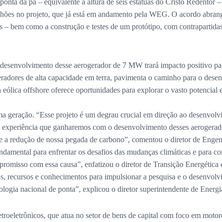
 a ponta da pá – equivalente à altura de seis estátuas do Cristo Redento
lhões no projeto, que já está em andamento pela WEG. O acordo abrang
 – bem como a construção e testes de um protótipo, com contrapartida
 desenvolvimento desse aerogerador de 7 MW trará impacto positivo para
adores de alta capacidade em terra, pavimenta o caminho para o desenv
 eólica offshore oferece oportunidades para explorar o vasto potencial eó
ma geração. “Esse projeto é um degrau crucial em direção ao desenvol
. A experiência que ganharemos com o desenvolvimento desses aerogerad
ca e a redução de nossa pegada de carbono”, comentou o diretor de Engen
damental para enfrentar os desafios das mudanças climáticas e para cons
omisso com essa causa”, enfatizou o diretor de Transição Energética 
as, recursos e conhecimentos para impulsionar a pesquisa e o desenvol
ogia nacional de ponta”, explicou o diretor superintendente de Energ
letrônicos, que atua no setor de bens de capital com foco em motores