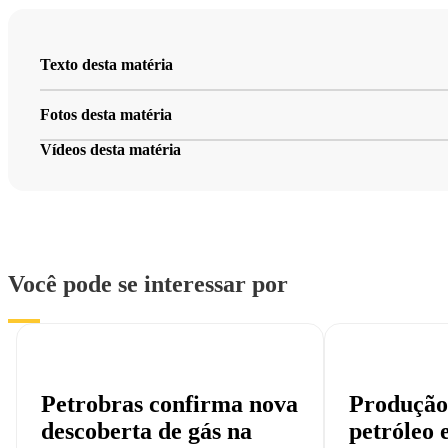
Petrobras e WEG firmam parceria
05/03/2024
Texto desta matéria
Por: Agência Petrobras
Baixar
Fotos desta matéria
O uso deste material é autorizado apenas
para fins editoriais.
Vídeos desta matéria
Você pode se interessar por
Petrobras confirma nova
Produção
descoberta de gás na
petróleo 