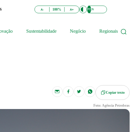
S
100%
PT
EN
A-
A+
ovação
Sustentabilidade
Negócio
Regionais
Copiar texto
Foto: Agência Petrobras