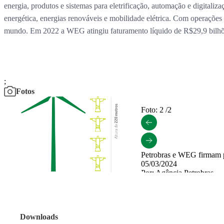
energia, produtos e sistemas para eletrificação, automação e digital
energética, energias renováveis e mobilidade elétrica. Com operações
mundo. Em 2022 a WEG atingiu faturamento líquido de R$29,9 bilhões
;
Fotos
Foto: 2 /2
Petrobras e WEG firmam p
05/03/2024
Por: Agência Petrobras
Baixar
Foto: 1 /2
O uso deste material é au
para fins editoriais.
Downloads