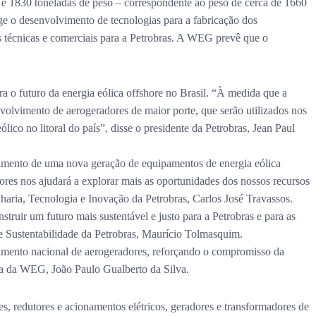
r – e 1830 toneladas de peso – correspondente ao peso de cerca de 1660
e o desenvolvimento de tecnologias para a fabricação dos
s técnicas e comerciais para a Petrobras. A WEG prevê que o
 o futuro da energia eólica offshore no Brasil. “À medida que a
olvimento de aerogeradores de maior porte, que serão utilizados nos
lico no litoral do país”, disse o presidente da Petrobras, Jean Paul
vimento de uma nova geração de equipamentos de energia eólica
ores nos ajudará a explorar mais as oportunidades dos nossos recursos
haria, Tecnologia e Inovação da Petrobras, Carlos José Travassos.
truir um futuro mais sustentável e justo para a Petrobras e para as
e Sustentabilidade da Petrobras, Maurício Tolmasquim.
vimento nacional de aerogeradores, reforçando o compromisso da
ia da WEG, João Paulo Gualberto da Silva.
, redutores e acionamentos elétricos, geradores e transformadores de