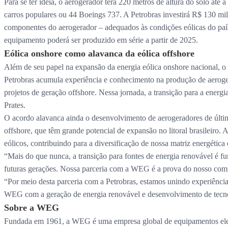
Para se ter ideia, o aerogerador terá 220 metros de altura do solo até
carros populares ou 44 Boeings 737. A Petrobras investirá R$ 130 mi
componentes do aerogerador – adequados às condições eólicas do país
equipamento poderá ser produzido em série a partir de 2025.
Eólica onshore como alavanca da eólica offshore
Além de seu papel na expansão da energia eólica onshore nacional, o
Petrobras acumula experiência e conhecimento na produção de aeroger
projetos de geração offshore. Nessa jornada, a transição para a energia
Prates.
O acordo alavanca ainda o desenvolvimento de aerogeradores de últi
offshore, que têm grande potencial de expansão no litoral brasileiro
eólicos, contribuindo para a diversificação de nossa matriz energéti
“Mais do que nunca, a transição para fontes de energia renovável é fun
futuras gerações. Nossa parceria com a WEG é a prova do nosso compr
“Por meio desta parceria com a Petrobras, estamos unindo experiênci
WEG com a geração de energia renovável e desenvolvimento de tecnol
Sobre a WEG
Fundada em 1961, a WEG é uma empresa global de equipamentos eletroe