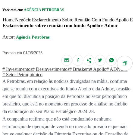
Pular para o Conteúdo principal
Você está em:
AGÊNCIA PETROBRAS
r caixa de cookies
Home
Negócio
Esclarecimento Sobre Reunião Com Fundo Apollo E
Esclarecimento sobre reunião com fundo Apollo e Adnoc
Autor:
Agência Petrobras
Postado em 01/06/2023
# Investimentos
# Desinvestimentos
# Braskem
# Apollo
# ADNOC
# Setor Petroquímico
A Petrobras, em relação às notícias divulgadas na mídia, confirma
que se reuniu com executivos do fundo Apollo e da Adnoc, ocasião
em que foi discutida a posição da Petrobras no setor petroquímico
brasileiro, que está no momento em processo de análise no âmbito
da elaboração do seu Plano Estratégico 2024-28.
A companhia reafirma que não está conduzindo nenhuma
estruturação de operação de venda no mercado privado e que não
houve qualquer decisão da Diretoria Executiva ou do Conselho de