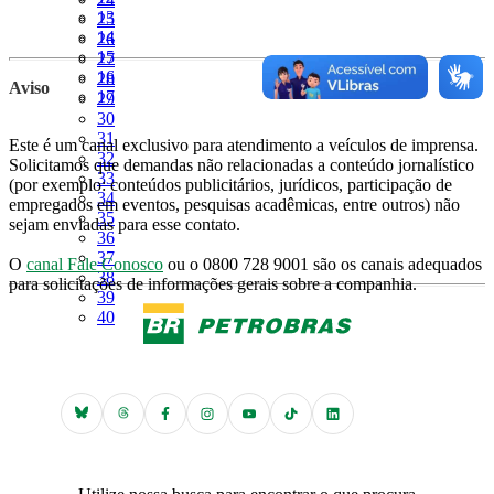
Página
13
Página
25
Página
14
Página
26
Página
15
Página
27
Página
16
Página
28
Aviso
Página
17
Página
29
Página
30
Página
31
Este é um canal exclusivo para atendimento a veículos de imprensa.
Página
32
Solicitamos que demandas não relacionadas a conteúdo jornalístico
Página
33
(por exemplo: conteúdos publicitários, jurídicos, participação de
Página
34
empregados em eventos, pesquisas acadêmicas, entre outros) não
Página
35
sejam enviadas para esse contato.
Página
36
Página
37
O
canal Fale Conosco
ou o 0800 728 9001 são os canais adequados
Página
38
para solicitações de informações gerais sobre a companhia.
Página
39
Página
40