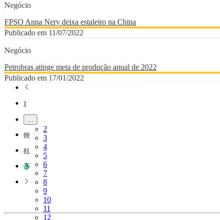
Negócio
FPSO Anna Nery deixa estaleiro na China
Publicado em 11/07/2022
Negócio
Petrobras atinge meta de produção anual de 2022
Publicado em 17/01/2022
Página
1
...
Páginas intermediárias Usar ABA para navegar.
Página
2
Página
80
Página
3
Página
4
Página
81
Página
5
Página
6
Página
82
Página
7
Página
8
Página
9
Página
10
Página
11
Página
12