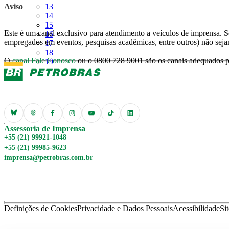
Página
Aviso
13
Página
14
Página
15
Este é um canal exclusivo para atendimento a veículos de imprensa. So
Página
16
empregados em eventos, pesquisas acadêmicas, entre outros) não seja
Página
17
Página
18
O
canal Fale Conosco
ou o 0800 728 9001 são os canais adequados pa
Página
19
Assessoria de Imprensa
+55 (21) 99921-1048
+55 (21) 99985-9623
imprensa@petrobras.com.br
Definições de Cookies
Privacidade e Dados Pessoais
Acessibilidade
Si