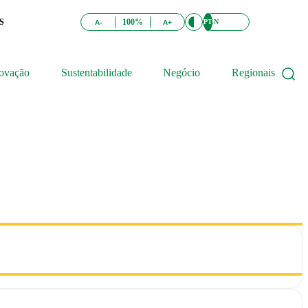
S
100%
PT
EN
A-
A+
ovação
Sustentabilidade
Negócio
Regionais