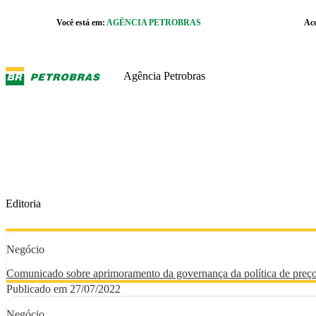
Pular para o Conteúdo principal
Você está em:
AGÊNCIA PETROBRAS
Ac
r caixa de cookies
Agência Petrobras
Editoria
Negócio
Comunicado sobre aprimoramento da governança da política de preç
Publicado em 27/07/2022
Negócio