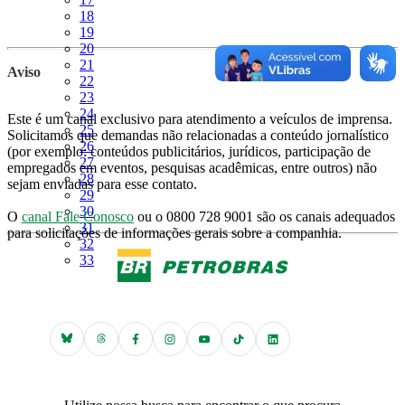
Página
18
Página
19
Página
20
Página
21
Aviso
Página
22
Página
23
Página
24
Este é um canal exclusivo para atendimento a veículos de imprensa.
Página
25
Solicitamos que demandas não relacionadas a conteúdo jornalístico
Página
26
(por exemplo: conteúdos publicitários, jurídicos, participação de
Página
27
empregados em eventos, pesquisas acadêmicas, entre outros) não
Página
28
sejam enviadas para esse contato.
Página
29
Página
30
O
canal Fale Conosco
ou o 0800 728 9001 são os canais adequados
Página
31
para solicitações de informações gerais sobre a companhia.
Página
32
Página
33