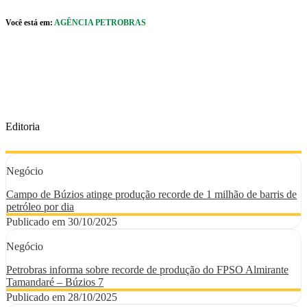
Pular para o Conteúdo principal
Você está em:
AGÊNCIA PETROBRAS
r caixa de cookies
Editoria
Negócio
Campo de Búzios atinge produção recorde de 1 milhão de barris de
petróleo por dia
Publicado em 30/10/2025
Negócio
Petrobras informa sobre recorde de produção do FPSO Almirante
Tamandaré – Búzios 7
Publicado em 28/10/2025