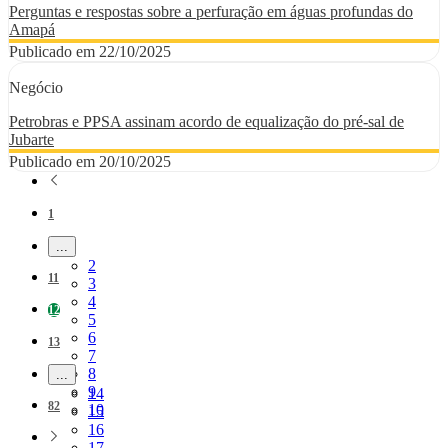
Perguntas e respostas sobre a perfuração em águas profundas do
Amapá
Publicado em 22/10/2025
Negócio
Petrobras e PPSA assinam acordo de equalização do pré-sal de
Jubarte
Publicado em 20/10/2025
Página
1
...
Páginas intermediárias Usar ABA para navegar.
Página
2
Página
11
Página
3
Página
4
Página
12
Página
5
Página
6
Página
13
Página
7
Página
8
...
Páginas intermediárias Usar ABA para navegar.
Página
9
Página
14
Página
82
Página
10
Página
15
Página
16
Página
17