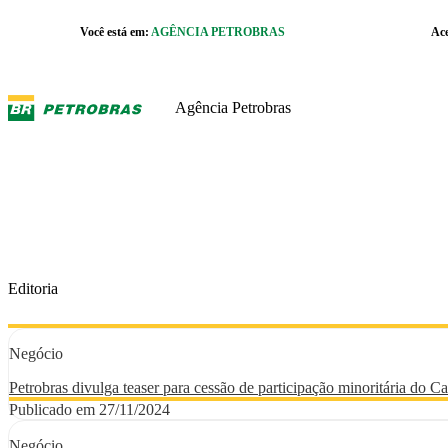
Pular para o Conteúdo principal
Você está em:
AGÊNCIA PETROBRAS
Ac
r caixa de cookies
Agência Petrobras
Editoria
Negócio
Petrobras divulga teaser para cessão de participação minoritária do
Publicado em 27/11/2024
Negócio