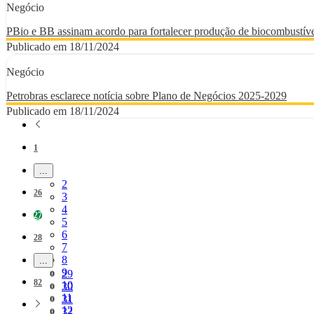
Negócio
PBio e BB assinam acordo para fortalecer produção de biocombustíve
Publicado em 18/11/2024
Negócio
Petrobras esclarece notícia sobre Plano de Negócios 2025-2029
Publicado em 18/11/2024
Página
1
...
Páginas intermediárias Usar ABA para navegar.
Página
2
Página
26
Página
3
Página
4
Página
27
Página
5
Página
6
Página
28
Página
7
Página
8
...
Páginas intermediárias Usar ABA para navegar.
Página
9
Página
29
Página
82
Página
10
Página
30
Página
11
Página
31
Página
12
Página
32