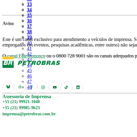
Página
13
Página
33
Página
14
Página
34
Página
15
Página
35
Página
16
Página
36
Aviso
Página
17
Página
37
Página
18
Página
38
Página
19
Página
39
Este é um canal exclusivo para atendimento a veículos de imprensa. So
Página
40
empregados em eventos, pesquisas acadêmicas, entre outros) não seja
Página
41
Página
42
O
canal Fale Conosco
ou o 0800 728 9001 são os canais adequados pa
Página
43
Página
44
Página
45
Página
46
Página
47
Página
48
Assessoria de Imprensa
+55 (21) 99921-1048
+55 (21) 99985-9623
imprensa@petrobras.com.br