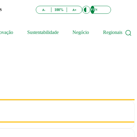
S
100%
PT
EN
A-
A+
ovação
Sustentabilidade
Negócio
Regionais