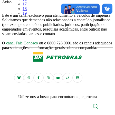
Aviso
Página
17
Página
18
Página
19
Este é um canal exclusivo para atendimento a veículos de imprensa.
Solicitamos que demandas não relacionadas a conteúdo jornalístico
(por exemplo: conteúdos publicitários, jurídicos, participação de
empregados em eventos, pesquisas acadêmicas, entre outros) não
sejam enviadas para esse contato.
O
canal Fale Conosco
ou o 0800 728 9001 são os canais adequados
para solicitações de informações gerais sobre a companhia.
Utilize nossa busca para encontrar o que procura