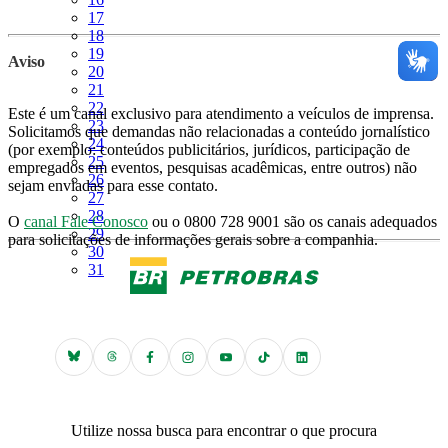
Página
17
Página
18
Página
19
Aviso
Página
20
Página
21
Página
22
Este é um canal exclusivo para atendimento a veículos de imprensa.
Página
23
Solicitamos que demandas não relacionadas a conteúdo jornalístico
Página
24
(por exemplo: conteúdos publicitários, jurídicos, participação de
Página
25
empregados em eventos, pesquisas acadêmicas, entre outros) não
Página
26
sejam enviadas para esse contato.
Página
27
Página
28
O
canal Fale Conosco
ou o 0800 728 9001 são os canais adequados
Página
29
para solicitações de informações gerais sobre a companhia.
Página
30
Página
31
Utilize nossa busca para encontrar o que procura