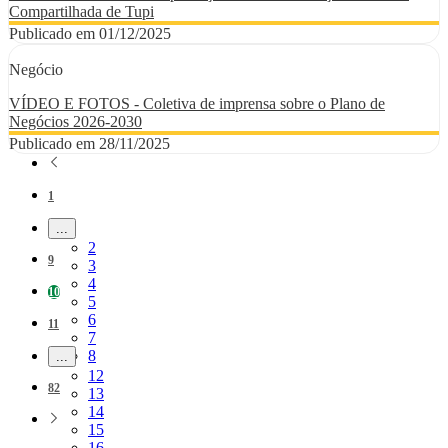
Compartilhada de Tupi
Publicado em 01/12/2025
Negócio
VÍDEO E FOTOS - Coletiva de imprensa sobre o Plano de
Negócios 2026-2030
Publicado em 28/11/2025
Página
1
...
Páginas intermediárias Usar ABA para navegar.
Página
2
Página
9
Página
3
Página
4
Página
10
Página
5
Página
6
Página
11
Página
7
Página
8
...
Páginas intermediárias Usar ABA para navegar.
Página
12
Página
82
Página
13
Página
14
Página
15
Página
16