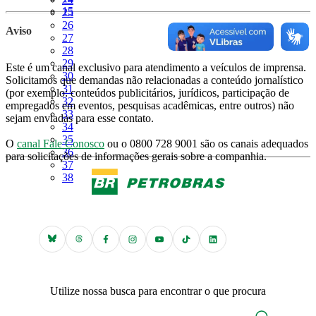
Página
15
Página
25
Página
26
Aviso
Página
27
Página
28
Página
29
Este é um canal exclusivo para atendimento a veículos de imprensa.
Página
30
Solicitamos que demandas não relacionadas a conteúdo jornalístico
Página
31
(por exemplo: conteúdos publicitários, jurídicos, participação de
Página
32
empregados em eventos, pesquisas acadêmicas, entre outros) não
Página
33
sejam enviadas para esse contato.
Página
34
Página
35
O
canal Fale Conosco
ou o 0800 728 9001 são os canais adequados
Página
36
para solicitações de informações gerais sobre a companhia.
Página
37
Página
38
Utilize nossa busca para encontrar o que procura