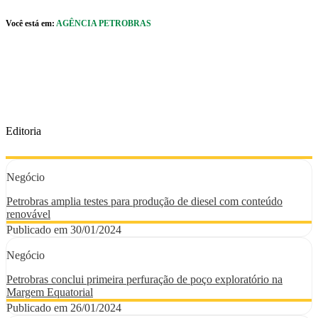
Pular para o Conteúdo principal
Você está em:
AGÊNCIA PETROBRAS
r caixa de cookies
Editoria
Negócio
Petrobras amplia testes para produção de diesel com conteúdo
renovável
Publicado em 30/01/2024
Negócio
Petrobras conclui primeira perfuração de poço exploratório na
Margem Equatorial
Publicado em 26/01/2024