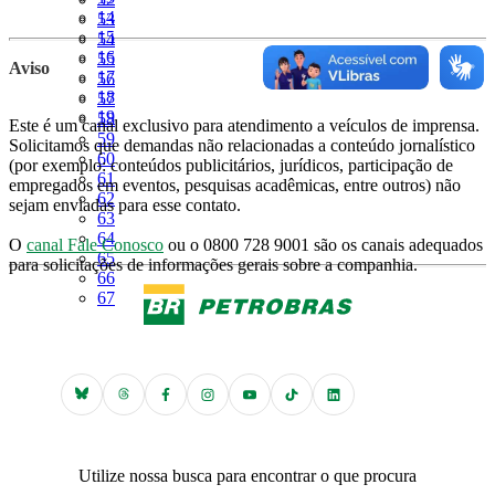
Página
14
Página
53
Página
15
Página
54
Página
16
Página
55
Aviso
Página
17
Página
56
Página
18
Página
57
Página
19
Página
58
Este é um canal exclusivo para atendimento a veículos de imprensa.
Página
59
Solicitamos que demandas não relacionadas a conteúdo jornalístico
Página
60
(por exemplo: conteúdos publicitários, jurídicos, participação de
Página
61
empregados em eventos, pesquisas acadêmicas, entre outros) não
Página
62
sejam enviadas para esse contato.
Página
63
Página
64
O
canal Fale Conosco
ou o 0800 728 9001 são os canais adequados
Página
65
para solicitações de informações gerais sobre a companhia.
Página
66
Página
67
Utilize nossa busca para encontrar o que procura