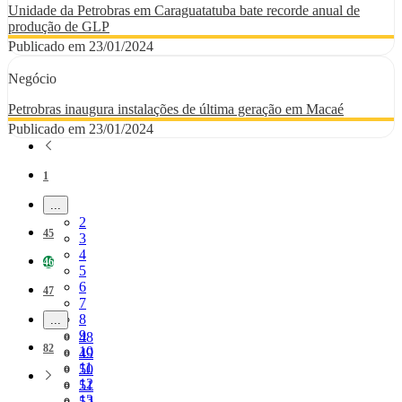
Unidade da Petrobras em Caraguatatuba bate recorde anual de
produção de GLP
Publicado em 23/01/2024
Negócio
Petrobras inaugura instalações de última geração em Macaé
Publicado em 23/01/2024
Página
1
...
Páginas intermediárias Usar ABA para navegar.
Página
2
Página
45
Página
3
Página
4
Página
46
Página
5
Página
6
Página
47
Página
7
Página
8
...
Páginas intermediárias Usar ABA para navegar.
Página
9
Página
48
Página
82
Página
10
Página
49
Página
11
Página
50
Página
12
Página
51
Página
13
Página
52