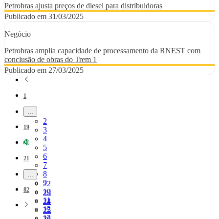
Petrobras ajusta preços de diesel para distribuidoras
Publicado em 31/03/2025
Negócio
Petrobras amplia capacidade de processamento da RNEST com
conclusão de obras do Trem 1
Publicado em 27/03/2025
Página
1
...
Páginas intermediárias Usar ABA para navegar.
Página
2
Página
19
Página
3
Página
4
Página
20
Página
5
Página
6
Página
21
Página
7
Página
8
...
Páginas intermediárias Usar ABA para navegar.
Página
9
Página
22
Página
82
Página
10
Página
23
Página
11
Página
24
Página
12
Página
25
Página
13
Página
26