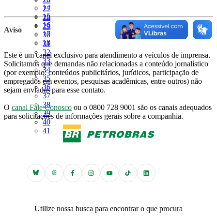
Página
14
Página
27
Página
15
Página
28
Página
16
Página
29
Aviso
Página
17
Página
30
Página
18
Página
31
Página
32
Este é um canal exclusivo para atendimento a veículos de imprensa.
Página
33
Solicitamos que demandas não relacionadas a conteúdo jornalístico
Página
34
(por exemplo: conteúdos publicitários, jurídicos, participação de
Página
35
empregados em eventos, pesquisas acadêmicas, entre outros) não
Página
36
sejam enviadas para esse contato.
Página
37
Página
38
O
canal Fale Conosco
ou o 0800 728 9001 são os canais adequados
Página
39
para solicitações de informações gerais sobre a companhia.
Página
40
Página
41
Utilize nossa busca para encontrar o que procura