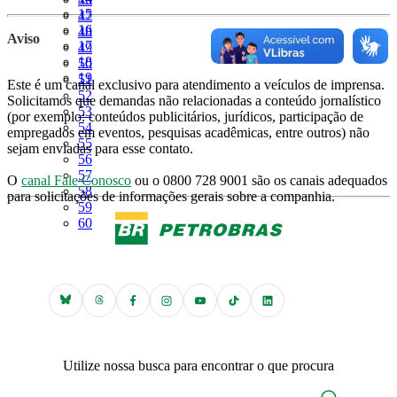
Página
15
Página
47
Página
16
Página
48
Aviso
Página
17
Página
49
Página
18
Página
50
Página
19
Página
51
Este é um canal exclusivo para atendimento a veículos de imprensa.
Página
52
Solicitamos que demandas não relacionadas a conteúdo jornalístico
Página
53
(por exemplo: conteúdos publicitários, jurídicos, participação de
Página
54
empregados em eventos, pesquisas acadêmicas, entre outros) não
Página
55
sejam enviadas para esse contato.
Página
56
Página
57
O
canal Fale Conosco
ou o 0800 728 9001 são os canais adequados
Página
58
para solicitações de informações gerais sobre a companhia.
Página
59
Página
60
Utilize nossa busca para encontrar o que procura