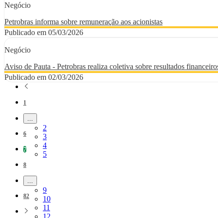
Negócio
Petrobras informa sobre remuneração aos acionistas
Publicado em 05/03/2026
Negócio
Aviso de Pauta - Petrobras realiza coletiva sobre resultados financeir
Publicado em 02/03/2026
Página
1
...
Páginas intermediárias Usar ABA para navegar.
Página
2
Página
6
Página
3
Página
4
Página
7
Página
5
Página
8
...
Páginas intermediárias Usar ABA para navegar.
Página
9
Página
82
Página
10
Página
11
Página
12