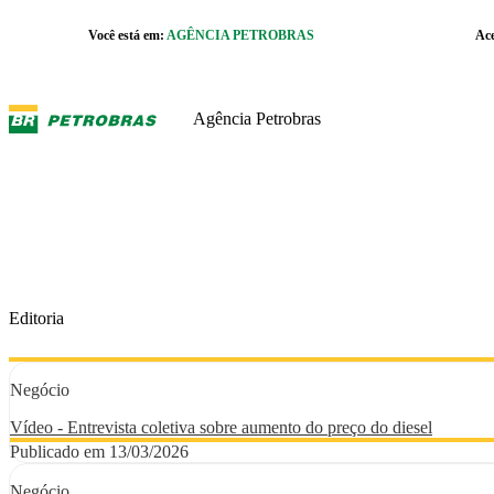
Pular para o Conteúdo principal
Você está em:
AGÊNCIA PETROBRAS
Ac
r caixa de cookies
Agência Petrobras
Editoria
Negócio
Vídeo - Entrevista coletiva sobre aumento do preço do diesel
Publicado em 13/03/2026
Negócio