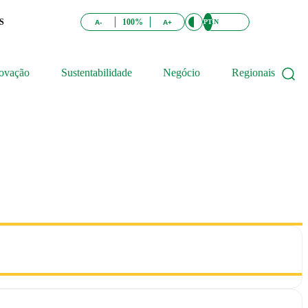
S
100%
PT
EN
A-
A+
ovação
Sustentabilidade
Negócio
Regionais