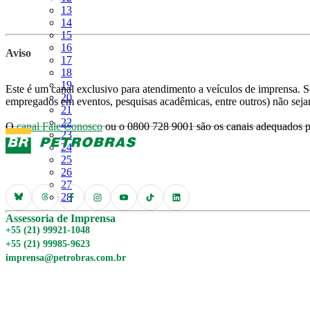
Página
13
Página
14
Página
15
Página
16
Aviso
Página
17
Página
18
Página
19
Este é um canal exclusivo para atendimento a veículos de imprensa. So
Página
20
empregados em eventos, pesquisas acadêmicas, entre outros) não seja
Página
21
Página
22
O
canal Fale Conosco
ou o 0800 728 9001 são os canais adequados pa
Página
23
Página
24
Página
25
Página
26
Página
27
Página
28
Assessoria de Imprensa
+55 (21) 99921-1048
+55 (21) 99985-9623
imprensa@petrobras.com.br