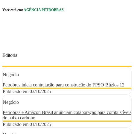
Pular para o Conteúdo principal
Você está em:
AGÊNCIA PETROBRAS
r caixa de cookies
Editoria
Negócio
Petrobras inicia contratação para construção do FPSO Búzios 12
Publicado em 03/10/2025
Negócio
Petrobras e Amazon Brasil anunciam colaboração para combustíveis
de baixo carbono
Publicado em 01/10/2025