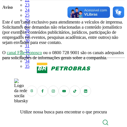
Página
23
Aviso
Página
24
Página
25
Página
26
Este é um canal exclusivo para atendimento a veículos de imprensa.
Página
27
Solicitamos que demandas não relacionadas a conteúdo jornalístico
Página
28
(por exemplo: conteúdos publicitários, jurídicos, participação de
Página
29
empregados em eventos, pesquisas acadêmicas, entre outros) não
Página
30
sejam enviadas para esse contato.
Página
31
Página
32
O
canal Fale Conosco
ou o 0800 728 9001 são os canais adequados
Página
33
para solicitações de informações gerais sobre a companhia.
Página
34
Página
35
Utilize nossa busca para encontrar o que procura