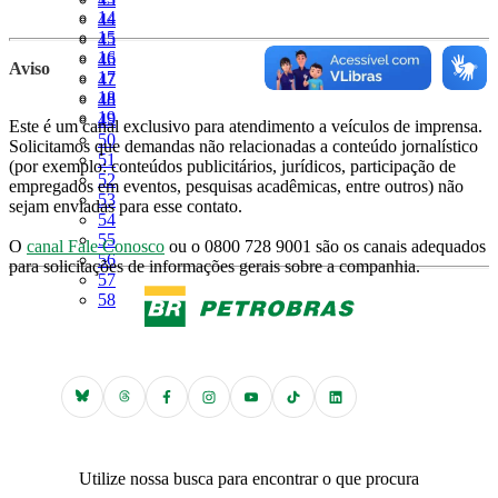
Página
14
Página
44
Página
15
Página
45
Página
16
Página
46
Aviso
Página
17
Página
47
Página
18
Página
48
Página
19
Página
49
Este é um canal exclusivo para atendimento a veículos de imprensa.
Página
50
Solicitamos que demandas não relacionadas a conteúdo jornalístico
Página
51
(por exemplo: conteúdos publicitários, jurídicos, participação de
Página
52
empregados em eventos, pesquisas acadêmicas, entre outros) não
Página
53
sejam enviadas para esse contato.
Página
54
Página
55
O
canal Fale Conosco
ou o 0800 728 9001 são os canais adequados
Página
56
para solicitações de informações gerais sobre a companhia.
Página
57
Página
58
Utilize nossa busca para encontrar o que procura