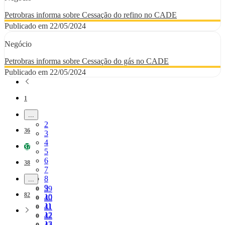
Petrobras informa sobre Cessação do refino no CADE
Publicado em 22/05/2024
Negócio
Petrobras informa sobre Cessação do gás no CADE
Publicado em 22/05/2024
Página
1
...
Páginas intermediárias Usar ABA para navegar.
Página
2
Página
36
Página
3
Página
4
Página
37
Página
5
Página
6
Página
38
Página
7
Página
8
...
Páginas intermediárias Usar ABA para navegar.
Página
9
Página
39
Página
82
Página
10
Página
40
Página
11
Página
41
Página
12
Página
42
Página
13
Página
43