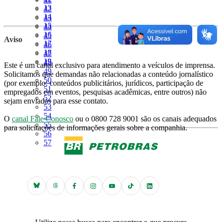
Página
13
Página
42
Página
14
Página
43
Página
15
Página
44
Página
16
Página
45
Aviso
Página
17
Página
46
Página
18
Página
47
Página
19
Página
48
Este é um canal exclusivo para atendimento a veículos de imprensa.
Página
49
Solicitamos que demandas não relacionadas a conteúdo jornalístico
Página
50
(por exemplo: conteúdos publicitários, jurídicos, participação de
Página
51
empregados em eventos, pesquisas acadêmicas, entre outros) não
Página
52
sejam enviadas para esse contato.
Página
53
Página
54
O
canal Fale Conosco
ou o 0800 728 9001 são os canais adequados
Página
55
para solicitações de informações gerais sobre a companhia.
Página
56
Página
57