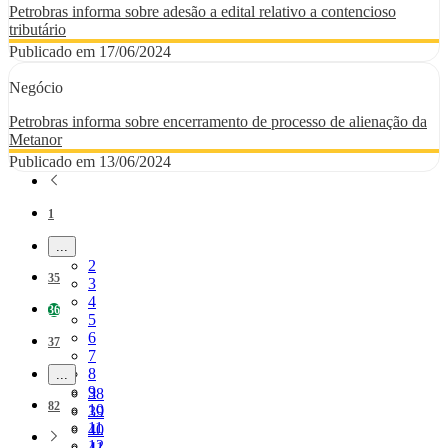
Petrobras informa sobre adesão a edital relativo a contencioso
tributário
Publicado em 17/06/2024
Negócio
Petrobras informa sobre encerramento de processo de alienação da
Metanor
Publicado em 13/06/2024
Página
1
...
Páginas intermediárias Usar ABA para navegar.
Página
2
Página
35
Página
3
Página
4
Página
36
Página
5
Página
6
Página
37
Página
7
Página
8
...
Páginas intermediárias Usar ABA para navegar.
Página
9
Página
38
Página
82
Página
10
Página
39
Página
11
Página
40
Página
12
Página
41