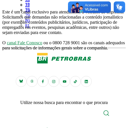
Página
18
Página
77
Página
19
Página
78
Este é um canal exclusivo para atendimento a veículos de imprensa.
Página
79
Solicitamos que demandas não relacionadas a conteúdo jornalístico
Página
80
(por exemplo: conteúdos publicitários, jurídicos, participação de
Página
81
empregados em eventos, pesquisas acadêmicas, entre outros) não
sejam enviadas para esse contato.
O
canal Fale Conosco
ou o 0800 728 9001 são os canais adequados
para solicitações de informações gerais sobre a companhia.
Utilize nossa busca para encontrar o que procura