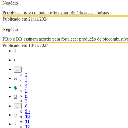
Negócio
Petrobras aprova remuneração extraordinária aos acionistas
Publicado em 21/11/2024
Negócio
PBio e BB assinam acordo para fortalecer produção de biocombustíve
Publicado em 18/11/2024
Página
1
...
Páginas intermediárias Usar ABA para navegar.
Página
2
Página
26
Página
3
Página
4
Página
27
Página
5
Página
6
Página
28
Página
7
Página
8
...
Páginas intermediárias Usar ABA para navegar.
Página
9
Página
29
Página
82
Página
10
Página
30
Página
11
Página
31
Página
12
Página
32