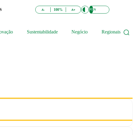
S
100%
PT
EN
A-
A+
ovação
Sustentabilidade
Negócio
Regionais