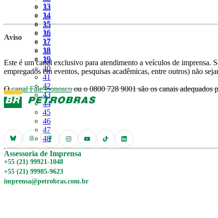
Página
13
Página
33
Página
14
Página
34
Página
15
Página
35
Página
16
Página
36
Aviso
Página
17
Página
37
Página
18
Página
38
Página
19
Página
39
Este é um canal exclusivo para atendimento a veículos de imprensa. So
Página
40
empregados em eventos, pesquisas acadêmicas, entre outros) não seja
Página
41
Página
42
O
canal Fale Conosco
ou o 0800 728 9001 são os canais adequados pa
Página
43
Página
44
Página
45
Página
46
Página
47
Página
48
Assessoria de Imprensa
+55 (21) 99921-1048
+55 (21) 99985-9623
imprensa@petrobras.com.br