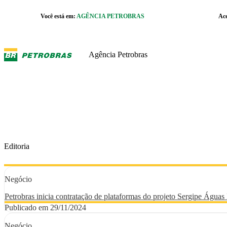
Pular para o Conteúdo principal
Você está em:
AGÊNCIA PETROBRAS
Ac
r caixa de cookies
Agência Petrobras
Editoria
Negócio
Petrobras inicia contratação de plataformas do projeto Sergipe Águas
Publicado em 29/11/2024
Negócio