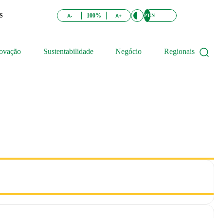
S
100%
PT
EN
A-
A+
ovação
Sustentabilidade
Negócio
Regionais