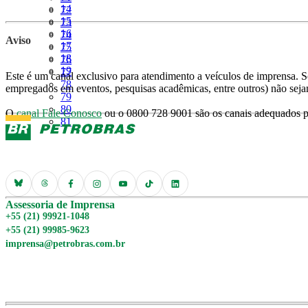
Página
14
Página
72
Página
15
Página
73
Página
16
Página
74
Aviso
Página
17
Página
75
Página
18
Página
76
Página
19
Página
77
Este é um canal exclusivo para atendimento a veículos de imprensa. So
Página
78
empregados em eventos, pesquisas acadêmicas, entre outros) não seja
Página
79
Página
80
O
canal Fale Conosco
ou o 0800 728 9001 são os canais adequados pa
Página
81
Assessoria de Imprensa
+55 (21) 99921-1048
+55 (21) 99985-9623
imprensa@petrobras.com.br