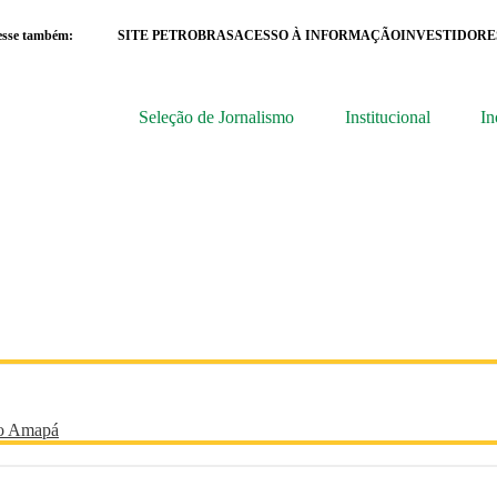
esse também:
SITE PETROBRAS
ACESSO À INFORMAÇÃO
INVESTIDORE
Seleção de Jornalismo
Institucional
In
no Amapá