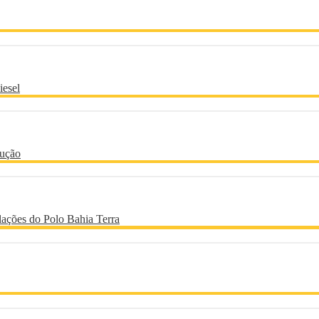
iesel
dução
alações do Polo Bahia Terra