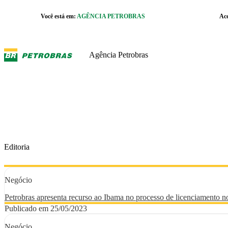
Pular para o Conteúdo principal
Você está em:
AGÊNCIA PETROBRAS
Ac
r caixa de cookies
Agência Petrobras
Editoria
Negócio
Petrobras apresenta recurso ao Ibama no processo de licenciamento 
Publicado em 25/05/2023
Negócio