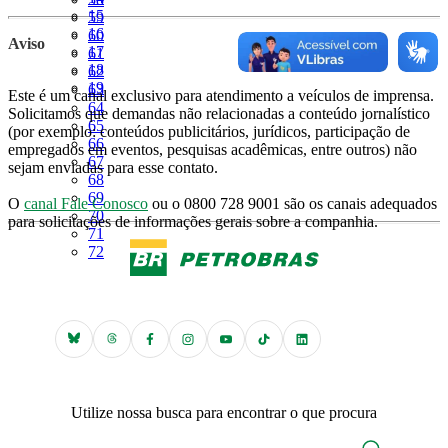
Página
15
Página
59
Página
16
Página
60
Aviso
Página
17
Página
61
Página
18
Página
62
Página
19
Página
63
Este é um canal exclusivo para atendimento a veículos de imprensa.
Página
64
Solicitamos que demandas não relacionadas a conteúdo jornalístico
Página
65
(por exemplo: conteúdos publicitários, jurídicos, participação de
Página
66
empregados em eventos, pesquisas acadêmicas, entre outros) não
Página
67
sejam enviadas para esse contato.
Página
68
Página
69
O
canal Fale Conosco
ou o 0800 728 9001 são os canais adequados
Página
70
para solicitações de informações gerais sobre a companhia.
Página
71
Página
72
Utilize nossa busca para encontrar o que procura