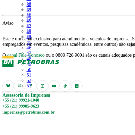
Página
13
Página
38
Página
14
Página
39
Página
15
Página
40
Página
16
Página
41
Aviso
Página
17
Página
42
Página
18
Página
43
Página
19
Página
44
Este é um canal exclusivo para atendimento a veículos de imprensa. So
Página
45
empregados em eventos, pesquisas acadêmicas, entre outros) não seja
Página
46
Página
47
O
canal Fale Conosco
ou o 0800 728 9001 são os canais adequados pa
Página
48
Página
49
Página
50
Página
51
Página
52
Página
53
Assessoria de Imprensa
+55 (21) 99921-1048
+55 (21) 99985-9623
imprensa@petrobras.com.br