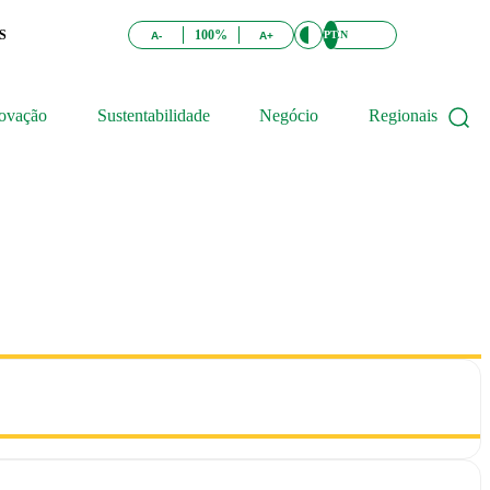
S
100%
PT
EN
A-
A+
ovação
Sustentabilidade
Negócio
Regionais