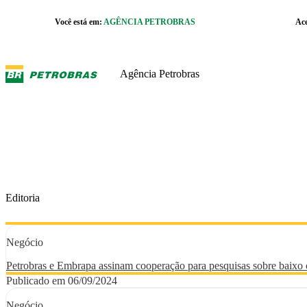
Pular para o Conteúdo principal
Você está em:
AGÊNCIA PETROBRAS
Ac
r caixa de cookies
Agência Petrobras
Editoria
Negócio
Petrobras e Embrapa assinam cooperação para pesquisas sobre baixo c
Publicado em 06/09/2024
Negócio