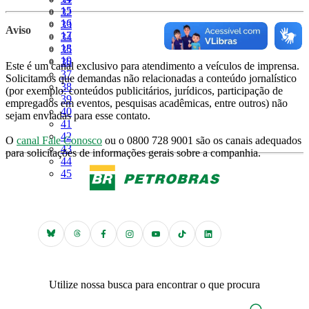
Página
15
Página
32
Página
16
Página
33
Aviso
Página
17
Página
34
Página
18
Página
35
Página
19
Página
36
Este é um canal exclusivo para atendimento a veículos de imprensa.
Página
37
Solicitamos que demandas não relacionadas a conteúdo jornalístico
Página
38
(por exemplo: conteúdos publicitários, jurídicos, participação de
Página
39
empregados em eventos, pesquisas acadêmicas, entre outros) não
Página
40
sejam enviadas para esse contato.
Página
41
Página
42
O
canal Fale Conosco
ou o 0800 728 9001 são os canais adequados
Página
43
para solicitações de informações gerais sobre a companhia.
Página
44
Página
45
Utilize nossa busca para encontrar o que procura