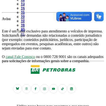
Página
13
Página
74
Página
14
Página
75
Página
15
Página
76
Página
16
Página
77
Aviso
Página
17
Página
78
Página
18
Página
79
Página
19
Página
80
Este é um canal exclusivo para atendimento a veículos de imprensa.
Página
81
Solicitamos que demandas não relacionadas a conteúdo jornalístico
(por exemplo: conteúdos publicitários, jurídicos, participação de
empregados em eventos, pesquisas acadêmicas, entre outros) não
sejam enviadas para esse contato.
O
canal Fale Conosco
ou o 0800 728 9001 são os canais adequados
para solicitações de informações gerais sobre a companhia.