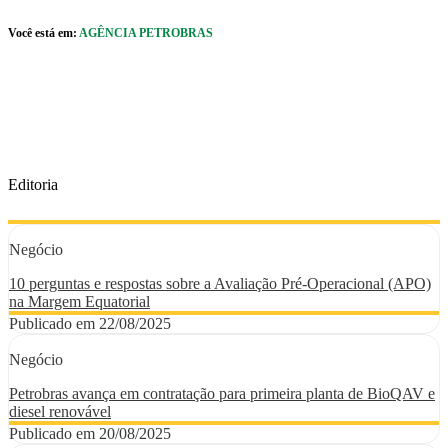
Pular para o Conteúdo principal
Você está em:
AGÊNCIA PETROBRAS
r caixa de cookies
Editoria
Negócio
10 perguntas e respostas sobre a Avaliação Pré-Operacional (APO)
na Margem Equatorial
Publicado em 22/08/2025
Negócio
Petrobras avança em contratação para primeira planta de BioQAV e
diesel renovável
Publicado em 20/08/2025