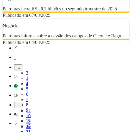
Petrobras lucra R$ 26,7 bilhões no segundo trimestre de 2025
Publicado em 07/08/2025
Negócio
Petrobras informa sobre a cessão dos campos de Cherne e Bagre
Publicado em 04/08/2025
Página
1
...
Páginas intermediárias Usar ABA para navegar.
Página
2
Página
14
Página
3
Página
4
Página
15
Página
5
Página
6
Página
16
Página
7
Página
8
...
Páginas intermediárias Usar ABA para navegar.
Página
9
Página
17
Página
82
Página
10
Página
18
Página
11
Página
19
Página
12
Página
20
Página
13
Página
21