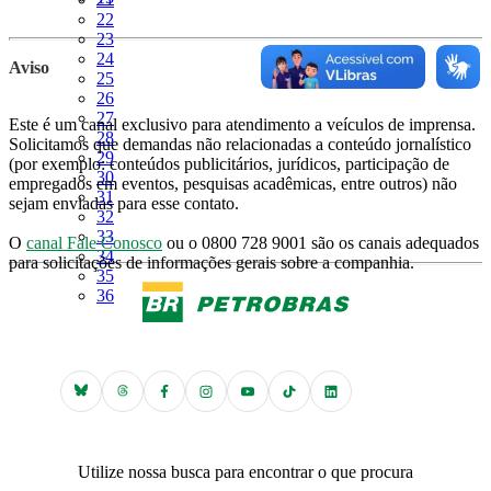
Página
22
Página
23
Página
24
Aviso
Página
25
Página
26
Página
27
Este é um canal exclusivo para atendimento a veículos de imprensa.
Página
28
Solicitamos que demandas não relacionadas a conteúdo jornalístico
Página
29
(por exemplo: conteúdos publicitários, jurídicos, participação de
Página
30
empregados em eventos, pesquisas acadêmicas, entre outros) não
Página
31
sejam enviadas para esse contato.
Página
32
Página
33
O
canal Fale Conosco
ou o 0800 728 9001 são os canais adequados
Página
34
para solicitações de informações gerais sobre a companhia.
Página
35
Página
36
Utilize nossa busca para encontrar o que procura