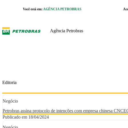
Pular para o Conteúdo principal
Você está em:
AGÊNCIA PETROBRAS
Ac
r caixa de cookies
Agência Petrobras
Editoria
Negócio
Petrobras assina protocolo de intenções com empresa chinesa CNCE
Publicado em 18/04/2024
Negócio