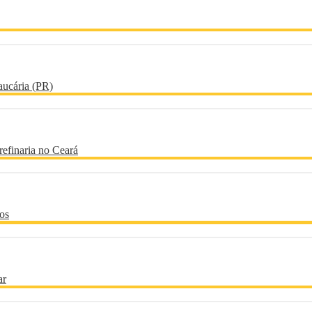
raucária (PR)
refinaria no Ceará
os
ar