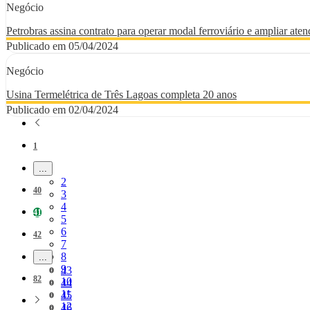
Negócio
Petrobras assina contrato para operar modal ferroviário e ampliar at
Publicado em 05/04/2024
Negócio
Usina Termelétrica de Três Lagoas completa 20 anos
Publicado em 02/04/2024
Página
1
...
Páginas intermediárias Usar ABA para navegar.
Página
2
Página
40
Página
3
Página
4
Página
41
Página
5
Página
6
Página
42
Página
7
Página
8
...
Páginas intermediárias Usar ABA para navegar.
Página
9
Página
43
Página
82
Página
10
Página
44
Página
11
Página
45
Página
12
Página
46