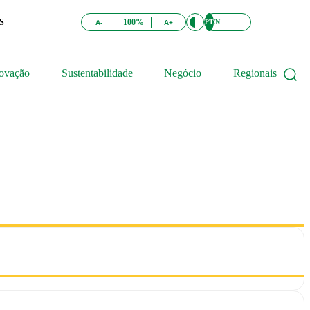
S
100%
PT
EN
A-
A+
ovação
Sustentabilidade
Negócio
Regionais