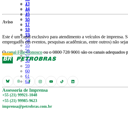
Página
13
Página
47
Página
14
Página
48
Página
15
Página
49
Página
16
Página
50
Aviso
Página
17
Página
51
Página
18
Página
52
Página
19
Página
53
Este é um canal exclusivo para atendimento a veículos de imprensa. So
Página
54
empregados em eventos, pesquisas acadêmicas, entre outros) não seja
Página
55
Página
56
O
canal Fale Conosco
ou o 0800 728 9001 são os canais adequados pa
Página
57
Página
58
Página
59
Página
60
Página
61
Página
62
Assessoria de Imprensa
+55 (21) 99921-1048
+55 (21) 99985-9623
imprensa@petrobras.com.br