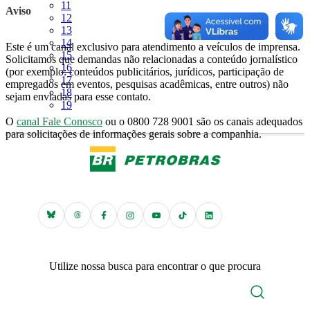
Página
11
Aviso
Página
12
Página
13
Página
14
Este é um canal exclusivo para atendimento a veículos de imprensa.
Página
15
Solicitamos que demandas não relacionadas a conteúdo jornalístico
Página
16
(por exemplo: conteúdos publicitários, jurídicos, participação de
Página
17
empregados em eventos, pesquisas acadêmicas, entre outros) não
Página
18
sejam enviadas para esse contato.
Página
19
O
canal Fale Conosco
ou o 0800 728 9001 são os canais adequados
para solicitações de informações gerais sobre a companhia.
Utilize nossa busca para encontrar o que procura