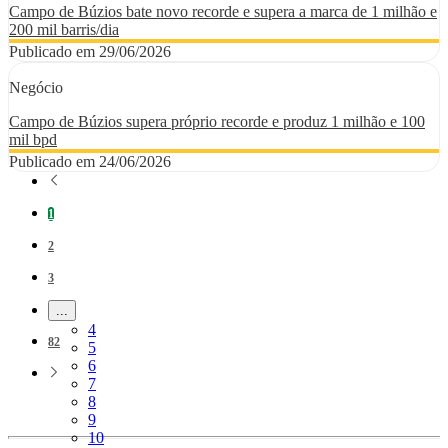
Campo de Búzios bate novo recorde e supera a marca de 1 milhão e
200 mil barris/dia
Publicado em 29/06/2026
Negócio
Campo de Búzios supera próprio recorde e produz 1 milhão e 100
mil bpd
Publicado em 24/06/2026
Página
1
Página
2
Página
3
...
Páginas intermediárias Usar ABA para navegar.
Página
4
Página
82
Página
5
Página
6
Página
7
Página
8
Página
9
Página
10